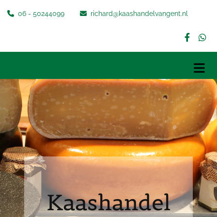
06 - 50244099
richard@kaashandelvangent.nl


Kaashandel