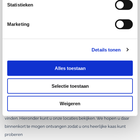
Voor meer informatie over ons
assortiment
en
Statistieken
onze
service
, klikt u gerust even door! Voor het
plaatsen van een (vacuüm)bestelling kunt u
Marketing
terecht op onze contactpagina.
SERVICE
Details tonen
Alles toestaan
Selectie toestaan
Waar kunt u ons vinden?
Weigeren
Op vijf verschillende plekken in Midden-Nederland kunt u ons
vinden. Hieronder kunt u onze locaties bekijken. We hopen u daar
binnenkort te mogen ontvangen zodat u ons heerlijke kaas kunt
proberen