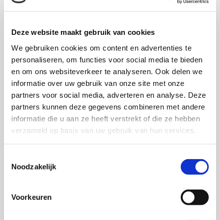
Onze specialiteit is de verkoop van kaas die
gemaakt en gerijpt is in Nederland: ‘Hollandse
Kaas’. Noord-Hollandse kaas naar speciaal recept
Deze website maakt gebruik van cookies
bereid, een mooi assortiment minder vette kazen
We gebruiken cookies om content en advertenties te
die toch uitstekend smaken, geiten- en
personaliseren, om functies voor social media te bieden
schapenkazen en veel echt traditionele
en om ons websiteverkeer te analyseren. Ook delen we
Boerenkazen. Onze boerenkazen worden
informatie over uw gebruik van onze site met onze
zorgvuldig uitgezocht en
partners voor social media, adverteren en analyse. Deze
partners kunnen deze gegevens combineren met andere
geproefd alvorens we ze inkopen. Naast onze
informatie die u aan ze heeft verstrekt of die ze hebben
Hollandse kazen hebben we ook een steeds
verzameld op basis van uw gebruik van hun services.
uitgebreider assortiment buitenlandse kazen. Net
als de Hollandse kazen is ook dit assortiment met
Toestemmingsselectie
de grootste zorg samengesteld. En steeds vaker
Noodzakelijk
importeren we zelf de kaas vanuit
Frankrijk en Zwitserland.
Voorkeuren
Onze service