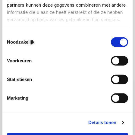
Locatiepagina
partners kunnen deze gegevens combineren met andere
informatie die u aan ze heeft verstrekt of die ze hebben
verzameld op basis van uw gebruik van hun services.
Arkel
Locatiepagina
Toestemmingsselectie
Noodzakelijk
Naarden-Vesting
Voorkeuren
Locatiepagina
Statistieken
Marketing
Accepteer marketingcookies om deze kaart
te bekijken.
Details tonen
Accept cookies