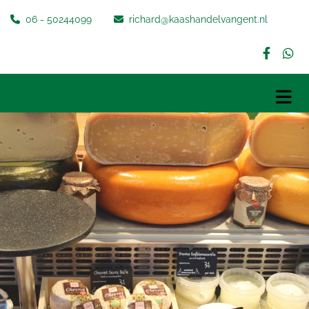
06 - 50244099
richard@kaashandelvangent.nl

