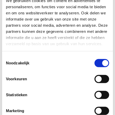
We gebruiken cookies om content en advertenties te
Biologische boerenkaas bereidt uit Jerseymelk , met natuurkorst
personaliseren, om functies voor social media te bieden
(eetbaar), van familie van der Voort uit Lunteren.
en om ons websiteverkeer te analyseren. Ook delen we
Remeker Puur : 9 maanden gerijpt
informatie over uw gebruik van onze site met onze
partners voor social media, adverteren en analyse. Deze
Wilde Weide
partners kunnen deze gegevens combineren met andere
Biologische boerenkaas uit Zoeterwoude.
informatie die u aan ze heeft verstrekt of die ze hebben
Jong Belegen en Belegen
verzameld op basis van uw gebruik van hun services.
Toestemmingsselectie
Onder ons eigen merk Landmanslust:
Noodzakelijk
-Zoete Gatenkaas
-¼ minder zout kaas
Voorkeuren
Onze magere kazen zijn beroemd.
Speciaal voor u geselecteerd van Jong belegen , Belegen tot Oud
Statistieken
snijdbaar en ook met komijn en met kruiden.
Marketing