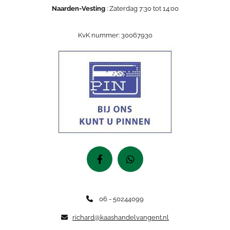
Naarden-Vesting
: Zaterdag 7:30 tot 14:00
KvK nummer: 30067930
06 - 50244099

richard@kaashandelvangent.nl
