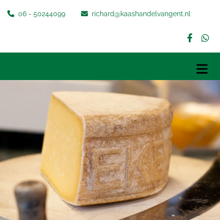
06 - 50244099
richard@kaashandelvangent.nl

